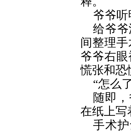
释。
爷爷听
给爷爷
间整理手
爷爷右眼
慌张和恐
“怎么
随即，
在纸上写
手术护